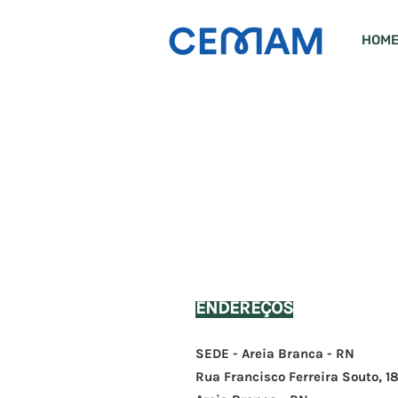
HOM
Fale
CONO
END
EREÇOS
SEDE -
Areia Bra
nca - RN
Rua Francisco Ferreira Souto, 18