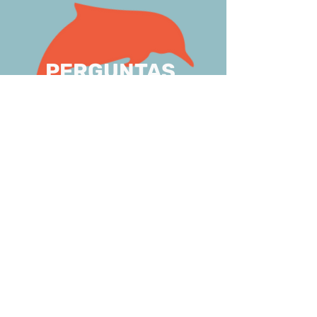
PERGUNTAS
FREQUENTES
Para onde vão os recursos das
doações?
O CEMAM desenvol
ve ações voluntárias de
resgate, reabilitação de megafauna marinha
e sensibilizaçã
o ambiental em todo litoral
leste potiguar. A sua doação ajudará a
manter as atividades de conservação de
tartarugas marinhas, peixes-bois, golfinhos,
baleias e aves marinhas. Além de fomentar
ações educativas e de pesquisa científica
em todo estado.